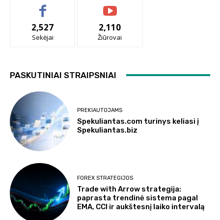
2,527
2,110
Sekėjai
Žiūrovai
PASKUTINIAI STRAIPSNIAI
PREKIAUTOJAMS
Spekuliantas.com turinys keliasi į
Spekuliantas.biz
FOREX STRATEGIJOS
Trade with Arrow strategija:
paprasta trendinė sistema pagal
EMA, CCI ir aukštesnį laiko intervalą