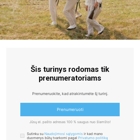
Šis turinys rodomas tik
prenumeratoriams
Prenumeruokite, kad atrakintumėte šį turinį.
Prenumeruoti
Jūsų el. pašto adresas 100 % saugus nuo šlamšto!
Sutinku su
Naudojimosi sąlygomis
ir kad mano
duomenys būtų tvarkomi pagal
Privatumo politiką