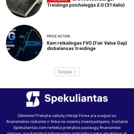
Treidingo psichologija 2.0 (31 dalis)
PRICE ACTION
Kam reikalingas FVG (Fair Value Gap)
disbalansas treidinge
Daugiau
Dėmesio! Prekyba valiutų rinkoje Forex yra susijusi su
finansinėmis rizikomis ir tinka ne visiems investuotojams. Svetainė
Spekuliantas.com neteikia prekybos paslaugų finansinėse
rinkose, yra išskirtinai informacinio pobūdžio ir nėra atsakinga už