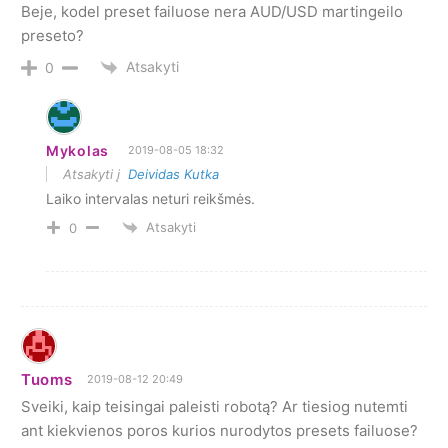
Beje, kodel preset failuose nera AUD/USD martingeilo
preseto?
Atsakyti
0
Mykolas
2019-08-05 18:32
Atsakyti į
Deividas Kutka
Laiko intervalas neturi reikšmės.
Atsakyti
0
Tuoms
2019-08-12 20:49
Sveiki, kaip teisingai paleisti robotą? Ar tiesiog nutemti
ant kiekvienos poros kurios nurodytos presets failuose?