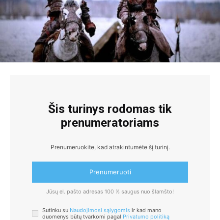
Šis turinys rodomas tik
prenumeratoriams
Prenumeruokite, kad atrakintumėte šį turinį.
Prenumeruoti
Jūsų el. pašto adresas 100 % saugus nuo šlamšto!
Sutinku su
Naudojimosi sąlygomis
ir kad mano
duomenys būtų tvarkomi pagal
Privatumo politiką