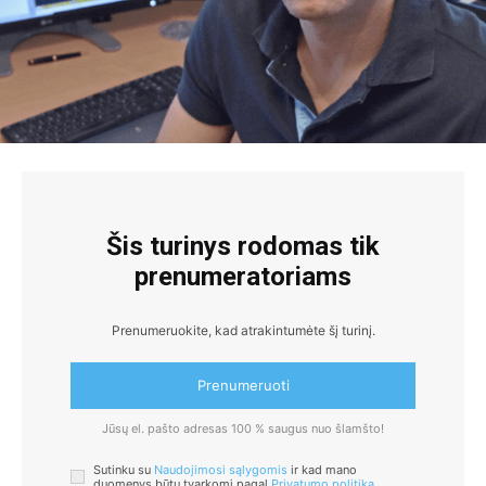
Šis turinys rodomas tik
prenumeratoriams
Prenumeruokite, kad atrakintumėte šį turinį.
Prenumeruoti
Jūsų el. pašto adresas 100 % saugus nuo šlamšto!
Sutinku su
Naudojimosi sąlygomis
ir kad mano
duomenys būtų tvarkomi pagal
Privatumo politiką