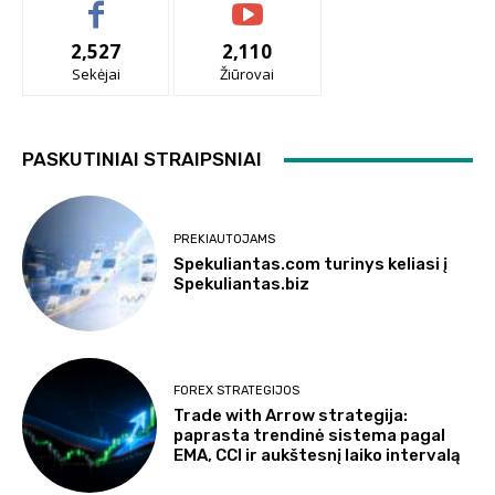
2,527
2,110
Sekėjai
Žiūrovai
PASKUTINIAI STRAIPSNIAI
PREKIAUTOJAMS
Spekuliantas.com turinys keliasi į
Spekuliantas.biz
FOREX STRATEGIJOS
Trade with Arrow strategija:
paprasta trendinė sistema pagal
EMA, CCI ir aukštesnį laiko intervalą