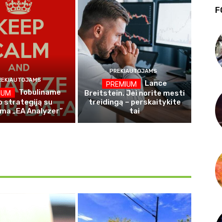
F
PREKIAUTOJAMS
REKIAUTOJAMS
Lance
Tobuliname
Breitstein. Jei norite mesti
 strategiją su
treidingą – perskaitykite
ma „EA Analyzer”
tai