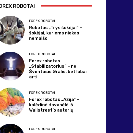
OREX ROBOTAI
FOREX ROBOTAI
Robotas „Trys šokėjai” –
šokėjai, kuriems niekas
nemaišo
FOREX ROBOTAI
Forex robotas
„Stabilizatorius” – ne
Šventasis Gralis, bet labai
arti
FOREX ROBOTAI
Forex robotas „Azija” –
kalėdinė dovanėlė iš
Wallstreet’o autorių
FOREX ROBOTAI