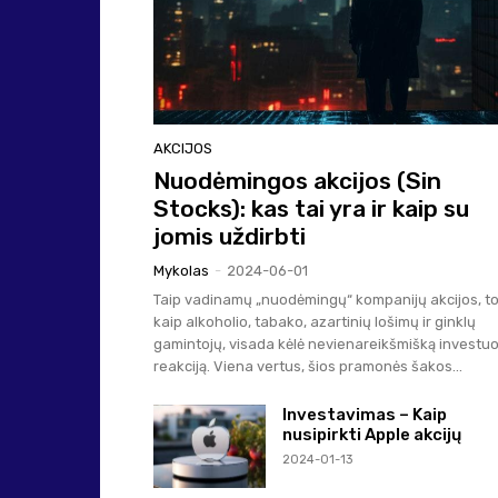
AKCIJOS
Nuodėmingos akcijos (Sin
Stocks): kas tai yra ir kaip su
jomis uždirbti
Mykolas
-
2024-06-01
Taip vadinamų „nuodėmingų“ kompanijų akcijos, to
kaip alkoholio, tabako, azartinių lošimų ir ginklų
gamintojų, visada kėlė nevienareikšmišką investuo
reakciją. Viena vertus, šios pramonės šakos...
Investavimas – Kaip
nusipirkti Apple akcijų
2024-01-13