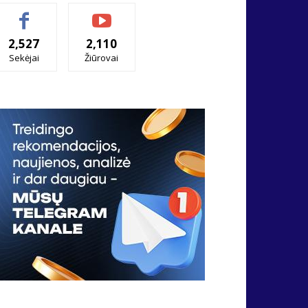
2,527
2,110
Sekėjai
Žiūrovai