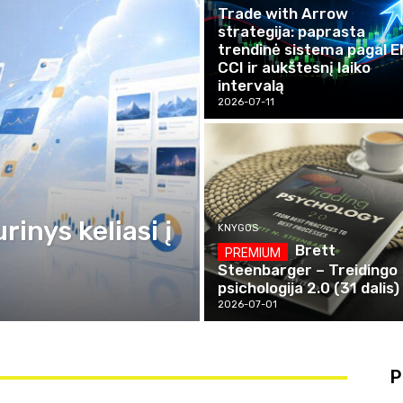
Trade with Arrow
strategija: paprasta
trendinė sistema pagal E
CCI ir aukštesnį laiko
intervalą
2026-07-11
inys keliasi į
KNYGOS
Brett
Steenbarger – Treidingo
psichologija 2.0 (31 dalis)
2026-07-01
P