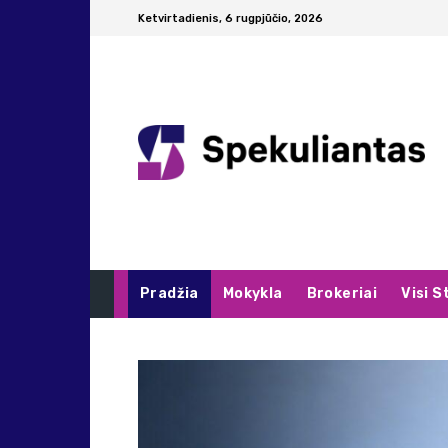
Ketvirtadienis, 6 rugpjūčio, 2026
Pradžia
Mokykla
Brokeriai
Visi S