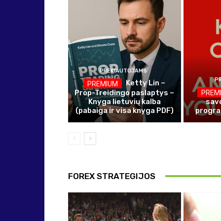
PREKIAUTOJAMS
P
Ketty Lin –
Prop-Treidingo paslaptys –
Knyga lietuvių kalba
savo
(pabaiga ir visa knyga PDF)
progra
FOREX STRATEGIJOS