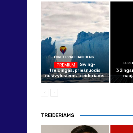
FOREX PRADEDANTIEMS
FORE
Swing-
treidingas: priešnuodis
3 žingsn
nusivylusiems treideriams
nauj
TREIDERIAMS