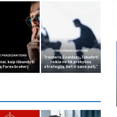
FOREX PRADEDANTIEMS
X PRADEDANTIEMS
Treideris Evaldas: „Tobulinti
iai, kaip išbandyti
reikia ne tik prekybos
ą Forex brokerį
strategiją, bet ir save patį.”