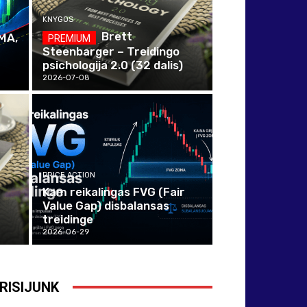
KNYGOS
Brett
MA,
Steenbarger – Treidingo
psichologija 2.0 (32 dalis)
2026-07-08
PRICE ACTION
Kam reikalingas FVG (Fair
Value Gap) disbalansas
treidinge
2026-06-29
RISIJUNK