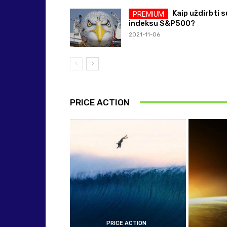
Kaip uždirbti s
indeksu S&P500?
2021-11-06
PRICE ACTION
PRICE ACTION