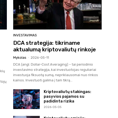
INVESTAVIMAS
DCA strategija: tikriname
aktualumą kriptovaliutų rinkoje
Mykolas
-
2026-05-11
DCA (angl. Dollar-Cost Averaging) – tai periodinio
investavimo strategija, kai investuotojas reguliariai
kių
investuoja fiksuotą sumą, nepriklausomai nuo rinkos
kainos. Investuoti galima į tam tikrą...
tojų
Kriptovaliutų stakingas:
pasyvios pajamos su
padidinta rizika
2026-05-05