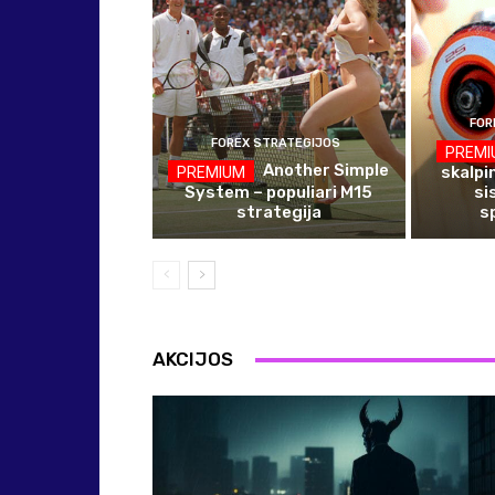
FOR
FOREX STRATEGIJOS
Another Simple
skalpi
System – populiari M15
si
strategija
s
AKCIJOS