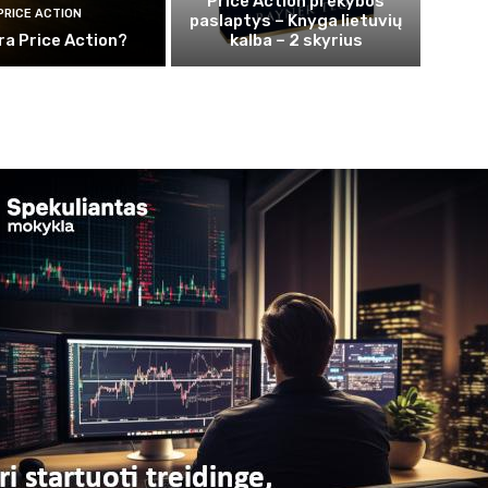
Price Action prekybos
PRICE ACTION
paslaptys – Knyga lietuvių
ra Price Action?
kalba – 2 skyrius