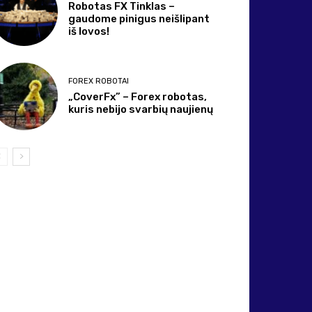
Robotas FX Tinklas –
gaudome pinigus neišlipant
iš lovos!
FOREX ROBOTAI
„CoverFx” – Forex robotas,
kuris nebijo svarbių naujienų