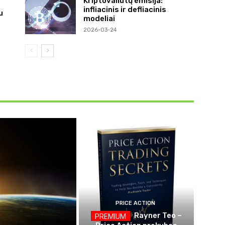
Kriptovaliutų emisija:
infliacinis ir defliacinis
u
modeliai
2026-03-24
PRICE ACTION
Rayner Teo –