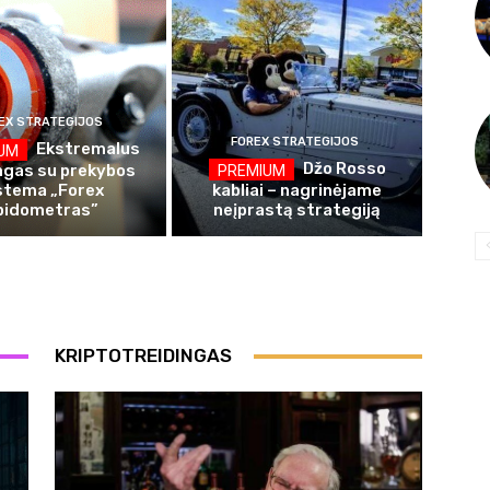
EX STRATEGIJOS
FOREX STRATEGIJOS
Ekstremalus
Džo Rosso
ngas su prekybos
stema „Forex
kabliai – nagrinėjame
pidometras”
neįprastą strategiją
KRIPTOTREIDINGAS